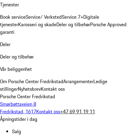
Tjenester
Book service
Service/ Verksted
Service 7+
Digitale
tjenester
Karosseri og skade
Deler og tilbehør
Porsche Approved
garanti
Deler
Deler og tilbehør
Vår beliggenhet
Om Porsche Center Fredrikstad
Arrangementer
Ledige
stillinger
Nyhetsbrev
Kontakt oss
Porsche Center Fredrikstad
Smørbøttaveien 8
Fredrikstad, 1617
Kontakt oss
+47 69 91 19 11
Åpningstider i dag
Salg