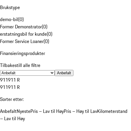
Brukstype
demo-bil
(
0
)
Former Demonstrator
(
0
)
erstatningsbil for kunde
(
0
)
Former Service Loaner
(
0
)
Finansieringsprodukter
Tilbakestill alle filtre
Anbefalt
911
911 R
911
911 R
Sorter etter:
Anbefalt
Nyeste
Pris – Lav til Høy
Pris – Høy til Lav
Kilometerstand
– Lav til Høy