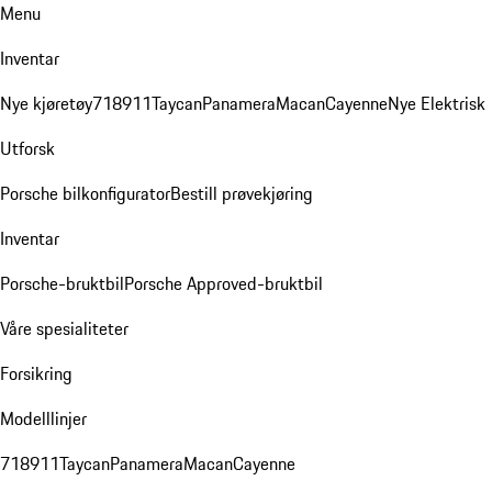
Menu
Inventar
Nye kjøretøy
718
911
Taycan
Panamera
Macan
Cayenne
Nye Elektrisk
Utforsk
Porsche bilkonfigurator
Bestill prøvekjøring
Inventar
Porsche-bruktbil
Porsche Approved-bruktbil
Våre spesialiteter
Forsikring
Modelllinjer
718
911
Taycan
Panamera
Macan
Cayenne