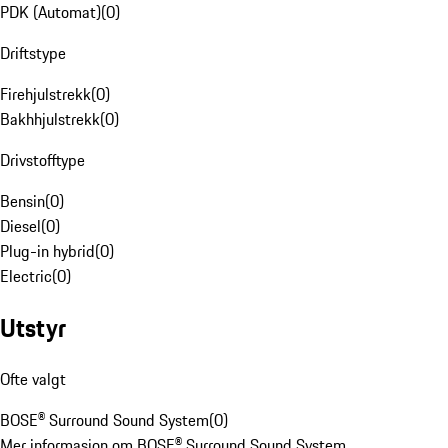
PDK (Automat)
(
0
)
Driftstype
Firehjulstrekk
(
0
)
Bakhhjulstrekk
(
0
)
Drivstofftype
Bensin
(
0
)
Diesel
(
0
)
Plug-in hybrid
(
0
)
Electric
(
0
)
Utstyr
Ofte valgt
BOSE® Surround Sound System
(
0
)
Mer informasjon om BOSE® Surround Sound System