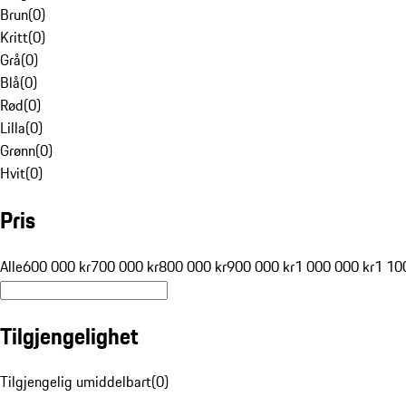
Brun
(
0
)
Kritt
(
0
)
Grå
(
0
)
Blå
(
0
)
Rød
(
0
)
Lilla
(
0
)
Grønn
(
0
)
Hvit
(
0
)
Pris
Alle
600 000 kr
700 000 kr
800 000 kr
900 000 kr
1 000 000 kr
1 10
Tilgjengelighet
Tilgjengelig umiddelbart
(
0
)