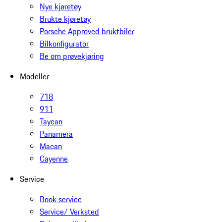
Nye kjøretøy
Brukte kjøretøy
Porsche Approved bruktbiler
Bilkonfigurator
Be om prøvekjøring
Modeller
718
911
Taycan
Panamera
Macan
Cayenne
Service
Book service
Service/ Verksted