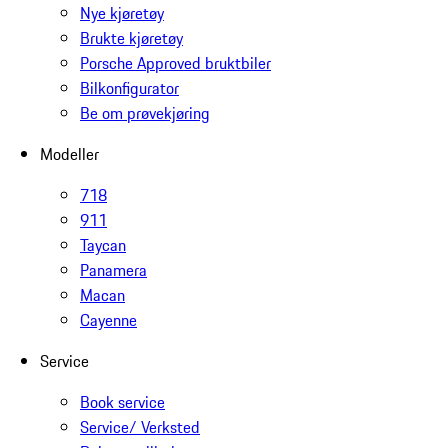
Nye kjøretøy
Brukte kjøretøy
Porsche Approved bruktbiler
Bilkonfigurator
Be om prøvekjøring
Modeller
718
911
Taycan
Panamera
Macan
Cayenne
Service
Book service
Service/ Verksted