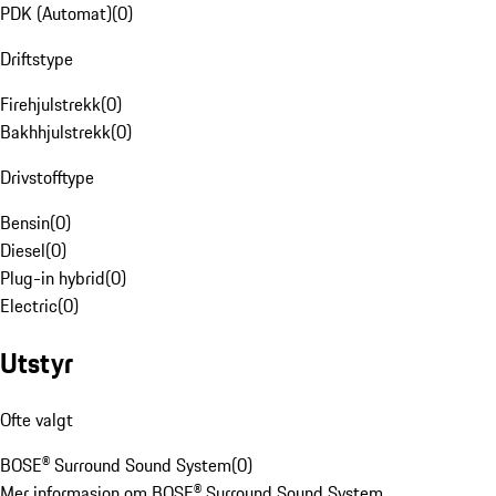
PDK (Automat)
(
0
)
Driftstype
Firehjulstrekk
(
0
)
Bakhhjulstrekk
(
0
)
Drivstofftype
Bensin
(
0
)
Diesel
(
0
)
Plug-in hybrid
(
0
)
Electric
(
0
)
Utstyr
Ofte valgt
BOSE® Surround Sound System
(
0
)
Mer informasjon om BOSE® Surround Sound System