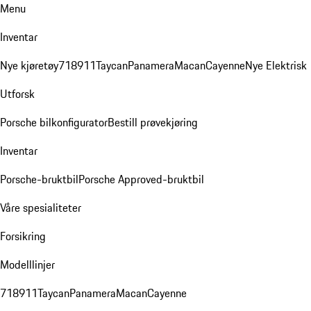
Menu
Inventar
Nye kjøretøy
718
911
Taycan
Panamera
Macan
Cayenne
Nye Elektrisk
Utforsk
Porsche bilkonfigurator
Bestill prøvekjøring
Inventar
Porsche-bruktbil
Porsche Approved-bruktbil
Våre spesialiteter
Forsikring
Modelllinjer
718
911
Taycan
Panamera
Macan
Cayenne