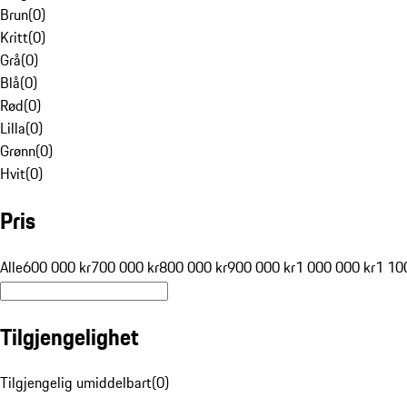
Brun
(
0
)
Kritt
(
0
)
Grå
(
0
)
Blå
(
0
)
Rød
(
0
)
Lilla
(
0
)
Grønn
(
0
)
Hvit
(
0
)
Pris
Alle
600 000 kr
700 000 kr
800 000 kr
900 000 kr
1 000 000 kr
1 10
Tilgjengelighet
Tilgjengelig umiddelbart
(
0
)