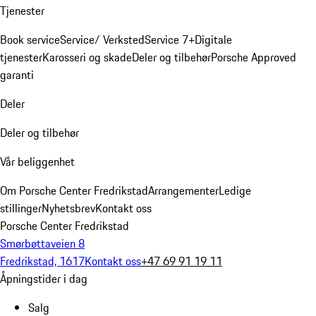
Tjenester
Book service
Service/ Verksted
Service 7+
Digitale
tjenester
Karosseri og skade
Deler og tilbehør
Porsche Approved
garanti
Deler
Deler og tilbehør
Vår beliggenhet
Om Porsche Center Fredrikstad
Arrangementer
Ledige
stillinger
Nyhetsbrev
Kontakt oss
Porsche Center Fredrikstad
Smørbøttaveien 8
Fredrikstad, 1617
Kontakt oss
+47 69 91 19 11
Åpningstider i dag
Salg