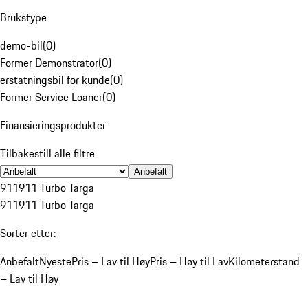
Brukstype
demo-bil
(
0
)
Former Demonstrator
(
0
)
erstatningsbil for kunde
(
0
)
Former Service Loaner
(
0
)
Finansieringsprodukter
Tilbakestill alle filtre
Anbefalt
911
911 Turbo Targa
911
911 Turbo Targa
Sorter etter:
Anbefalt
Nyeste
Pris – Lav til Høy
Pris – Høy til Lav
Kilometerstand
– Lav til Høy