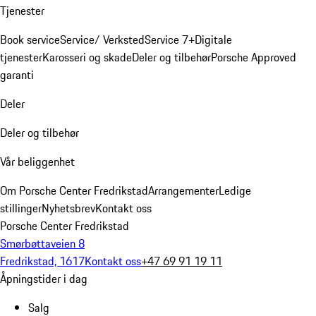
Tjenester
Book service
Service/ Verksted
Service 7+
Digitale
tjenester
Karosseri og skade
Deler og tilbehør
Porsche Approved
garanti
Deler
Deler og tilbehør
Vår beliggenhet
Om Porsche Center Fredrikstad
Arrangementer
Ledige
stillinger
Nyhetsbrev
Kontakt oss
Porsche Center Fredrikstad
Smørbøttaveien 8
Fredrikstad, 1617
Kontakt oss
+47 69 91 19 11
Åpningstider i dag
Salg