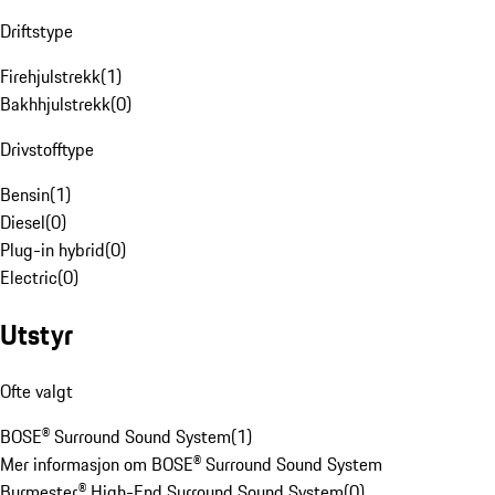
Driftstype
Firehjulstrekk
(
1
)
Bakhhjulstrekk
(
0
)
Drivstofftype
Bensin
(
1
)
Diesel
(
0
)
Plug-in hybrid
(
0
)
Electric
(
0
)
Utstyr
Ofte valgt
BOSE® Surround Sound System
(
1
)
Mer informasjon om BOSE® Surround Sound System
Burmester® High-End Surround Sound System
(
0
)