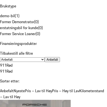
Brukstype
demo-bil
(
1
)
Former Demonstrator
(
0
)
erstatningsbil for kunde
(
0
)
Former Service Loaner
(
0
)
Finansieringsprodukter
Tilbakestill alle filtre
Anbefalt
911
Rød
911
Rød
Sorter etter:
Anbefalt
Nyeste
Pris – Lav til Høy
Pris – Høy til Lav
Kilometerstand
– Lav til Høy