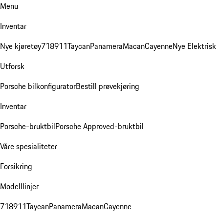
Menu
Inventar
Nye kjøretøy
718
911
Taycan
Panamera
Macan
Cayenne
Nye Elektrisk
Utforsk
Porsche bilkonfigurator
Bestill prøvekjøring
Inventar
Porsche-bruktbil
Porsche Approved-bruktbil
Våre spesialiteter
Forsikring
Modelllinjer
718
911
Taycan
Panamera
Macan
Cayenne