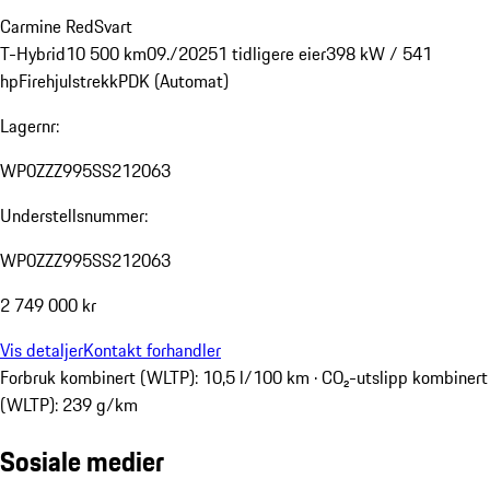
Carmine Red
Svart
T-Hybrid
10 500 km
09./2025
1 tidligere eier
398 kW / 541
hp
Firehjulstrekk
PDK (Automat)
Lagernr:
WP0ZZZ995SS212063
Understellsnummer:
WP0ZZZ995SS212063
2 749 000 kr
Vis detaljer
Kontakt forhandler
Forbruk kombinert (WLTP): 10,5 l/100 km · CO₂-utslipp kombinert
(WLTP): 239 g/km
Sosiale medier