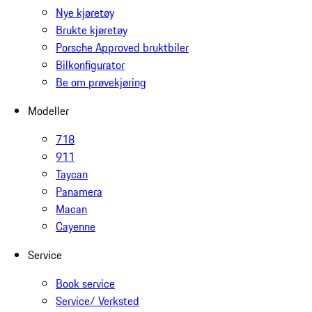
Nye kjøretøy
Brukte kjøretøy
Porsche Approved bruktbiler
Bilkonfigurator
Be om prøvekjøring
Modeller
718
911
Taycan
Panamera
Macan
Cayenne
Service
Book service
Service/ Verksted