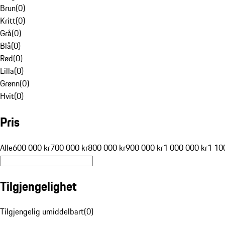
Brun
(
0
)
Kritt
(
0
)
Grå
(
0
)
Blå
(
0
)
Rød
(
0
)
Lilla
(
0
)
Grønn
(
0
)
Hvit
(
0
)
Pris
Alle
600 000 kr
700 000 kr
800 000 kr
900 000 kr
1 000 000 kr
1 10
Tilgjengelighet
Tilgjengelig umiddelbart
(
0
)