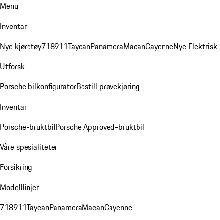
Menu
Inventar
Nye kjøretøy
718
911
Taycan
Panamera
Macan
Cayenne
Nye Elektrisk
Utforsk
Porsche bilkonfigurator
Bestill prøvekjøring
Inventar
Porsche-bruktbil
Porsche Approved-bruktbil
Våre spesialiteter
Forsikring
Modelllinjer
718
911
Taycan
Panamera
Macan
Cayenne