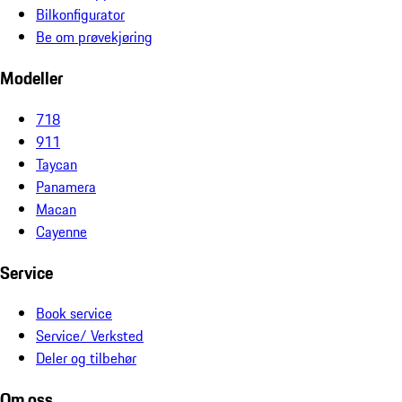
Bilkonfigurator
Be om prøvekjøring
Modeller
718
911
Taycan
Panamera
Macan
Cayenne
Service
Book service
Service/ Verksted
Deler og tilbehør
Om oss