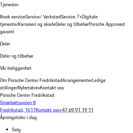
Tjenester
Book service
Service/ Verksted
Service 7+
Digitale
tjenester
Karosseri og skade
Deler og tilbehør
Porsche Approved
garanti
Deler
Deler og tilbehør
Vår beliggenhet
Om Porsche Center Fredrikstad
Arrangementer
Ledige
stillinger
Nyhetsbrev
Kontakt oss
Porsche Center Fredrikstad
Smørbøttaveien 8
Fredrikstad, 1617
Kontakt oss
+47 69 91 19 11
Åpningstider i dag
Salg