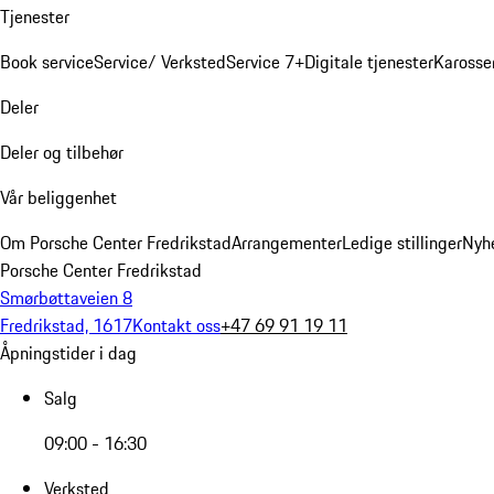
Tjenester
Book service
Service/ Verksted
Service 7+
Digitale tjenester
Karosse
Deler
Deler og tilbehør
Vår beliggenhet
Om Porsche Center Fredrikstad
Arrangementer
Ledige stillinger
Nyh
Porsche Center Fredrikstad
Smørbøttaveien 8
Fredrikstad, 1617
Kontakt oss
+47 69 91 19 11
Åpningstider i dag
Salg
09:00 - 16:30
Verksted