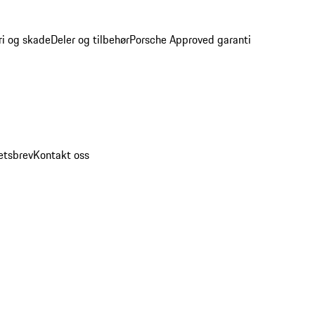
ri og skade
Deler og tilbehør
Porsche Approved garanti
etsbrev
Kontakt oss