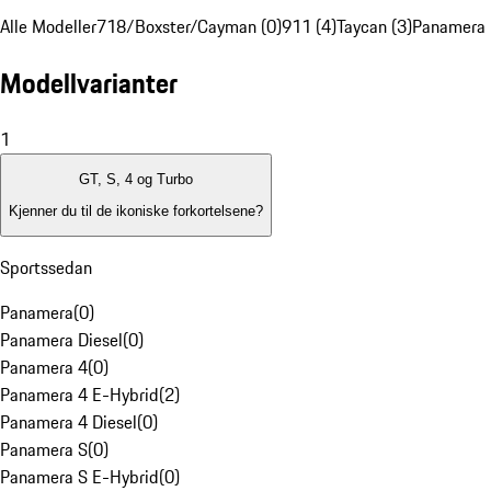
Alle Modeller
718/Boxster/Cayman (0)
911 (4)
Taycan (3)
Panamera 
Modellvarianter
1
GT, S, 4 og Turbo
Kjenner du til de ikoniske forkortelsene?
Sportssedan
Panamera
(
0
)
Panamera Diesel
(
0
)
Panamera 4
(
0
)
Panamera 4 E-Hybrid
(
2
)
Panamera 4 Diesel
(
0
)
Panamera S
(
0
)
Panamera S E-Hybrid
(
0
)