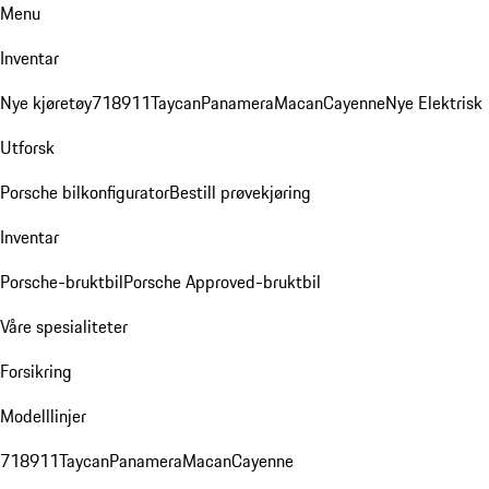
Menu
Inventar
Nye kjøretøy
718
911
Taycan
Panamera
Macan
Cayenne
Nye Elektrisk
Utforsk
Porsche bilkonfigurator
Bestill prøvekjøring
Inventar
Porsche-bruktbil
Porsche Approved-bruktbil
Våre spesialiteter
Forsikring
Modelllinjer
718
911
Taycan
Panamera
Macan
Cayenne