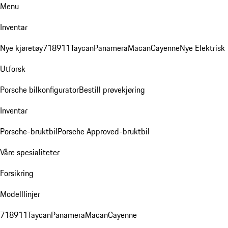
Menu
Inventar
Nye kjøretøy
718
911
Taycan
Panamera
Macan
Cayenne
Nye Elektrisk
Utforsk
Porsche bilkonfigurator
Bestill prøvekjøring
Inventar
Porsche-bruktbil
Porsche Approved-bruktbil
Våre spesialiteter
Forsikring
Modelllinjer
718
911
Taycan
Panamera
Macan
Cayenne