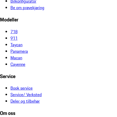
Bilkonfigurator
Be om prøvekjøring
Modeller
718
911
Taycan
Panamera
Macan
Cayenne
Service
Book service
Service/ Verksted
Deler og tilbehør
Om oss