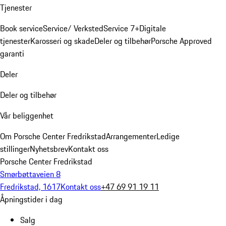
Tjenester
Book service
Service/ Verksted
Service 7+
Digitale
tjenester
Karosseri og skade
Deler og tilbehør
Porsche Approved
garanti
Deler
Deler og tilbehør
Vår beliggenhet
Om Porsche Center Fredrikstad
Arrangementer
Ledige
stillinger
Nyhetsbrev
Kontakt oss
Porsche Center Fredrikstad
Smørbøttaveien 8
Fredrikstad, 1617
Kontakt oss
+47 69 91 19 11
Åpningstider i dag
Salg