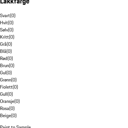
Lakkfarge
Svart
(
0
)
Hvit
(
0
)
Sølv
(
0
)
Kritt
(
0
)
Grå
(
0
)
Blå
(
0
)
Rød
(
0
)
Brun
(
0
)
Gul
(
0
)
Grønn
(
0
)
Fiolett
(
0
)
Gull
(
0
)
Oransje
(
0
)
Rosa
(
0
)
Beige
(
0
)
Paint to Sample