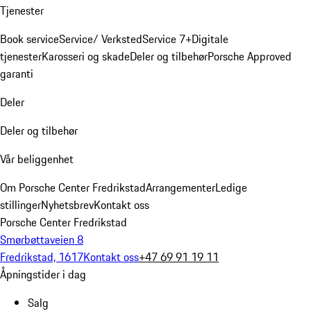
Tjenester
Book service
Service/ Verksted
Service 7+
Digitale
tjenester
Karosseri og skade
Deler og tilbehør
Porsche Approved
garanti
Deler
Deler og tilbehør
Vår beliggenhet
Om Porsche Center Fredrikstad
Arrangementer
Ledige
stillinger
Nyhetsbrev
Kontakt oss
Porsche Center Fredrikstad
Smørbøttaveien 8
Fredrikstad, 1617
Kontakt oss
+47 69 91 19 11
Åpningstider i dag
Salg