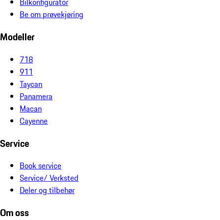
Bilkonfigurator
Be om prøvekjøring
Modeller
718
911
Taycan
Panamera
Macan
Cayenne
Service
Book service
Service/ Verksted
Deler og tilbehør
Om oss