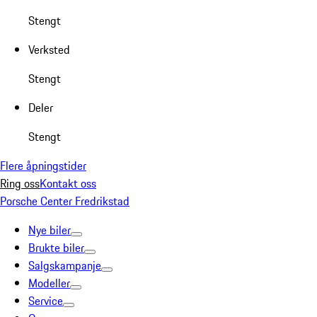
Stengt
Verksted
Stengt
Deler
Stengt
Flere åpningstider
Ring oss
Kontakt oss
Porsche Center Fredrikstad
Nye biler
Brukte biler
Salgskampanje
Modeller
Service