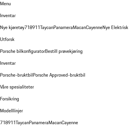
Menu
Inventar
Nye kjøretøy
718
911
Taycan
Panamera
Macan
Cayenne
Nye Elektrisk
Utforsk
Porsche bilkonfigurator
Bestill prøvekjøring
Inventar
Porsche-bruktbil
Porsche Approved-bruktbil
Våre spesialiteter
Forsikring
Modelllinjer
718
911
Taycan
Panamera
Macan
Cayenne