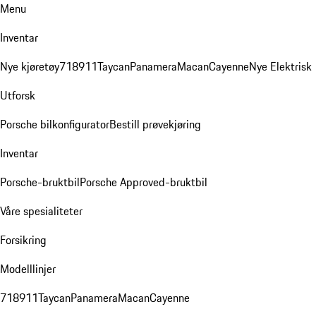
Menu
Inventar
Nye kjøretøy
718
911
Taycan
Panamera
Macan
Cayenne
Nye Elektrisk
Utforsk
Porsche bilkonfigurator
Bestill prøvekjøring
Inventar
Porsche-bruktbil
Porsche Approved-bruktbil
Våre spesialiteter
Forsikring
Modelllinjer
718
911
Taycan
Panamera
Macan
Cayenne