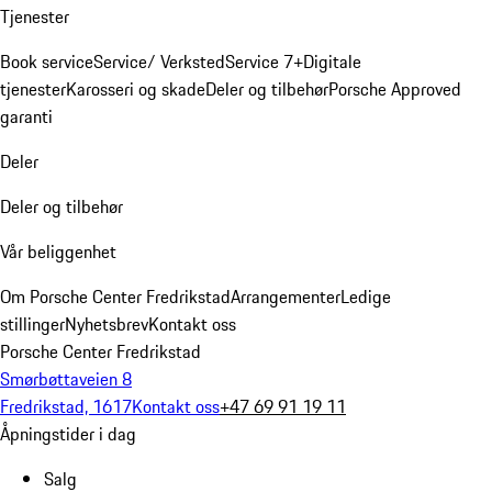
Tjenester
Book service
Service/ Verksted
Service 7+
Digitale
tjenester
Karosseri og skade
Deler og tilbehør
Porsche Approved
garanti
Deler
Deler og tilbehør
Vår beliggenhet
Om Porsche Center Fredrikstad
Arrangementer
Ledige
stillinger
Nyhetsbrev
Kontakt oss
Porsche Center Fredrikstad
Smørbøttaveien 8
Fredrikstad, 1617
Kontakt oss
+47 69 91 19 11
Åpningstider i dag
Salg