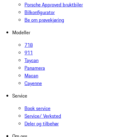
Porsche Approved bruktbiler
Bilkonfigurator
Be om prøvekjøring
Modeller
718
911
Taycan
Panamera
Macan
Cayenne
Service
Book service
Service/ Verksted
Deler og tilbehør
Om oss