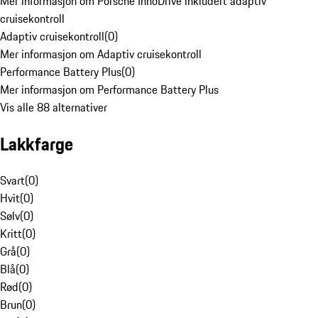
Mer informasjon om Porsche InnoDrive inkludert adaptiv
cruisekontroll
Adaptiv cruisekontroll
(
0
)
Mer informasjon om Adaptiv cruisekontroll
Performance Battery Plus
(
0
)
Mer informasjon om Performance Battery Plus
Vis alle 88 alternativer
Lakkfarge
Svart
(
0
)
Hvit
(
0
)
Sølv
(
0
)
Kritt
(
0
)
Grå
(
0
)
Blå
(
0
)
Rød
(
0
)
Brun
(
0
)