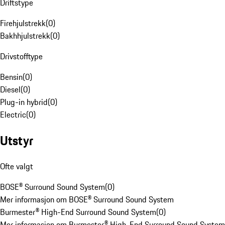
Driftstype
Firehjulstrekk
(
0
)
Bakhhjulstrekk
(
0
)
Drivstofftype
Bensin
(
0
)
Diesel
(
0
)
Plug-in hybrid
(
0
)
Electric
(
0
)
Utstyr
Ofte valgt
BOSE® Surround Sound System
(
0
)
Mer informasjon om BOSE® Surround Sound System
Burmester® High-End Surround Sound System
(
0
)
Mer informasjon om Burmester® High-End Surround Sound System