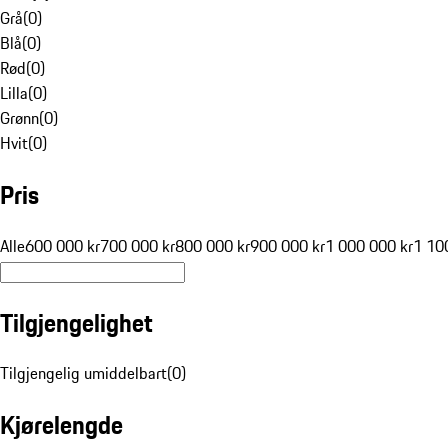
Grå
(
0
)
Blå
(
0
)
Rød
(
0
)
Lilla
(
0
)
Grønn
(
0
)
Hvit
(
0
)
Pris
Alle
600 000 kr
700 000 kr
800 000 kr
900 000 kr
1 000 000 kr
1 10
Tilgjengelighet
Tilgjengelig umiddelbart
(
0
)
Kjørelengde