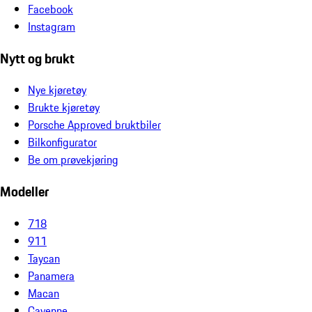
Facebook
Instagram
Nytt og brukt
Nye kjøretøy
Brukte kjøretøy
Porsche Approved bruktbiler
Bilkonfigurator
Be om prøvekjøring
Modeller
718
911
Taycan
Panamera
Macan
Cayenne