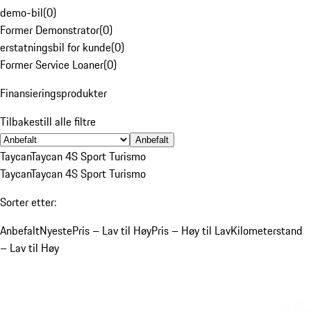
demo-bil
(
0
)
Former Demonstrator
(
0
)
erstatningsbil for kunde
(
0
)
Former Service Loaner
(
0
)
Finansieringsprodukter
Tilbakestill alle filtre
Anbefalt
Taycan
Taycan 4S Sport Turismo
Taycan
Taycan 4S Sport Turismo
Sorter etter:
Anbefalt
Nyeste
Pris – Lav til Høy
Pris – Høy til Lav
Kilometerstand
– Lav til Høy