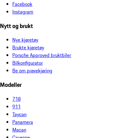
Facebook
Instagram
Nytt og brukt
Nye kjøretøy
Brukte kjøretøy
Porsche Approved bruktbiler
Bilkonfigurator
Be om prøvekjøring
Modeller
718
911
Taycan
Panamera
Macan
Cayenne