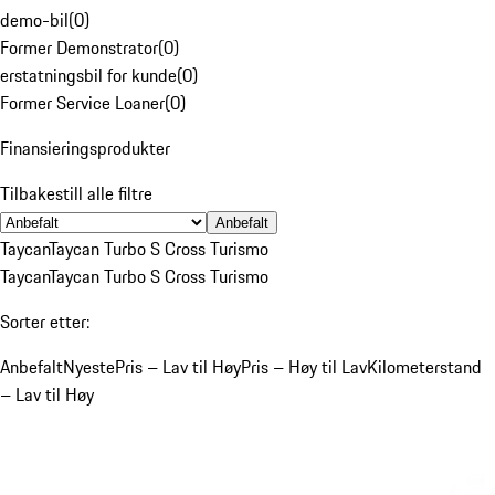
demo-bil
(
0
)
Former Demonstrator
(
0
)
erstatningsbil for kunde
(
0
)
Former Service Loaner
(
0
)
Finansieringsprodukter
Tilbakestill alle filtre
Anbefalt
Taycan
Taycan Turbo S Cross Turismo
Taycan
Taycan Turbo S Cross Turismo
Sorter etter:
Anbefalt
Nyeste
Pris – Lav til Høy
Pris – Høy til Lav
Kilometerstand
– Lav til Høy