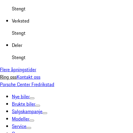
Stengt
Verksted
Stengt
Deler
Stengt
Flere åpningstider
Ring oss
Kontakt oss
Porsche Center Fredrikstad
Nye biler
Brukte biler
Salgskampanje
Modeller
Service