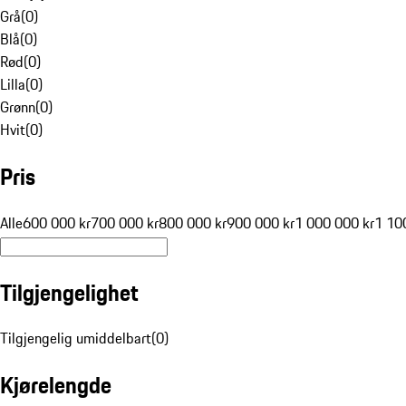
Grå
(
0
)
Blå
(
0
)
Rød
(
0
)
Lilla
(
0
)
Grønn
(
0
)
Hvit
(
0
)
Pris
Alle
600 000 kr
700 000 kr
800 000 kr
900 000 kr
1 000 000 kr
1 10
Tilgjengelighet
Tilgjengelig umiddelbart
(
0
)
Kjørelengde