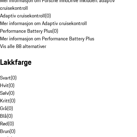
Mer informasjon om Porsche InnoDrive inkludert adaptiv
cruisekontroll
Adaptiv cruisekontroll
(
0
)
Mer informasjon om Adaptiv cruisekontroll
Performance Battery Plus
(
0
)
Mer informasjon om Performance Battery Plus
Vis alle 88 alternativer
Lakkfarge
Svart
(
0
)
Hvit
(
0
)
Sølv
(
0
)
Kritt
(
0
)
Grå
(
0
)
Blå
(
0
)
Rød
(
0
)
Brun
(
0
)