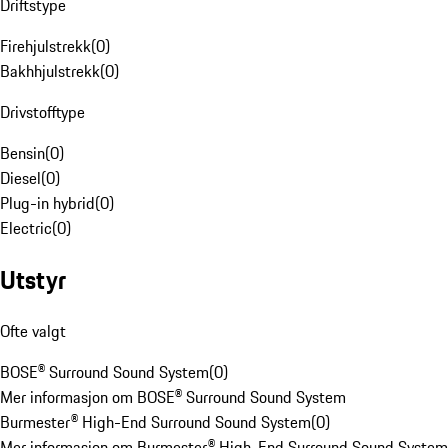
Driftstype
Firehjulstrekk
(
0
)
Bakhhjulstrekk
(
0
)
Drivstofftype
Bensin
(
0
)
Diesel
(
0
)
Plug-in hybrid
(
0
)
Electric
(
0
)
Utstyr
Ofte valgt
BOSE® Surround Sound System
(
0
)
Mer informasjon om BOSE® Surround Sound System
Burmester® High-End Surround Sound System
(
0
)
Mer informasjon om Burmester® High-End Surround Sound System