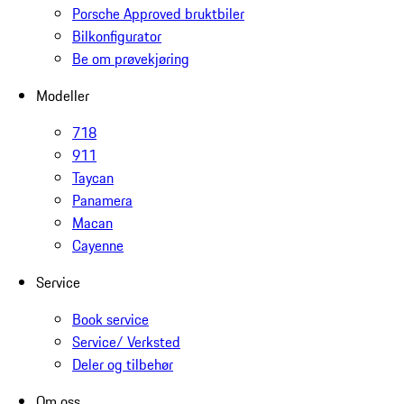
Porsche Approved bruktbiler
Bilkonfigurator
Be om prøvekjøring
Modeller
718
911
Taycan
Panamera
Macan
Cayenne
Service
Book service
Service/ Verksted
Deler og tilbehør
Om oss