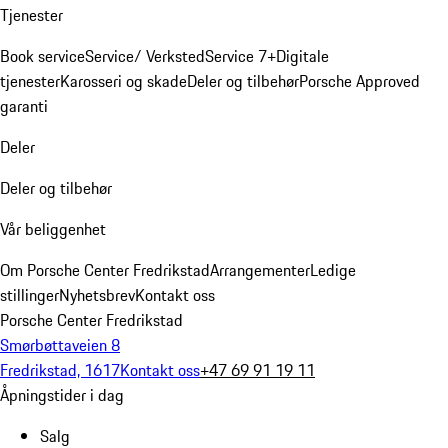
Tjenester
Book service
Service/ Verksted
Service 7+
Digitale
tjenester
Karosseri og skade
Deler og tilbehør
Porsche Approved
garanti
Deler
Deler og tilbehør
Vår beliggenhet
Om Porsche Center Fredrikstad
Arrangementer
Ledige
stillinger
Nyhetsbrev
Kontakt oss
Porsche Center Fredrikstad
Smørbøttaveien 8
Fredrikstad, 1617
Kontakt oss
+47 69 91 19 11
Åpningstider i dag
Salg