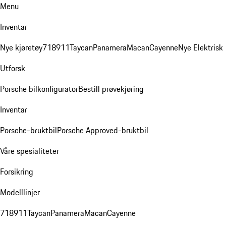
Menu
Inventar
Nye kjøretøy
718
911
Taycan
Panamera
Macan
Cayenne
Nye Elektrisk
Utforsk
Porsche bilkonfigurator
Bestill prøvekjøring
Inventar
Porsche-bruktbil
Porsche Approved-bruktbil
Våre spesialiteter
Forsikring
Modelllinjer
718
911
Taycan
Panamera
Macan
Cayenne