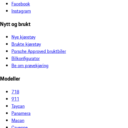
Facebook
Instagram
Nytt og brukt
Nye kjøretøy
Brukte kjøretøy
Porsche Approved bruktbiler
Bilkonfigurator
Be om prøvekjøring
Modeller
718
911
Taycan
Panamera
Macan
Cayenne