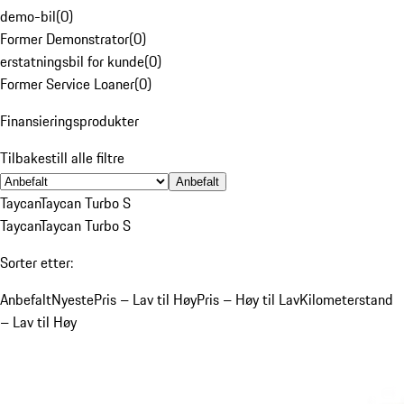
demo-bil
(
0
)
Former Demonstrator
(
0
)
erstatningsbil for kunde
(
0
)
Former Service Loaner
(
0
)
Finansieringsprodukter
Tilbakestill alle filtre
Anbefalt
Taycan
Taycan Turbo S
Taycan
Taycan Turbo S
Sorter etter:
Anbefalt
Nyeste
Pris – Lav til Høy
Pris – Høy til Lav
Kilometerstand
– Lav til Høy