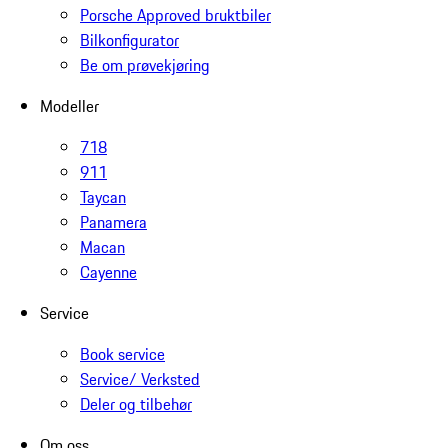
Porsche Approved bruktbiler
Bilkonfigurator
Be om prøvekjøring
Modeller
718
911
Taycan
Panamera
Macan
Cayenne
Service
Book service
Service/ Verksted
Deler og tilbehør
Om oss