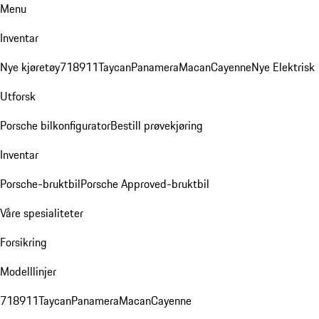
Menu
Inventar
Nye kjøretøy
718
911
Taycan
Panamera
Macan
Cayenne
Nye Elektrisk
Utforsk
Porsche bilkonfigurator
Bestill prøvekjøring
Inventar
Porsche-bruktbil
Porsche Approved-bruktbil
Våre spesialiteter
Forsikring
Modelllinjer
718
911
Taycan
Panamera
Macan
Cayenne