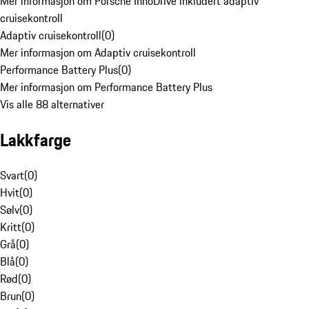
Mer informasjon om Porsche InnoDrive inkludert adaptiv
cruisekontroll
Adaptiv cruisekontroll
(
0
)
Mer informasjon om Adaptiv cruisekontroll
Performance Battery Plus
(
0
)
Mer informasjon om Performance Battery Plus
Vis alle 88 alternativer
Lakkfarge
Svart
(
0
)
Hvit
(
0
)
Sølv
(
0
)
Kritt
(
0
)
Grå
(
0
)
Blå
(
0
)
Rød
(
0
)
Brun
(
0
)