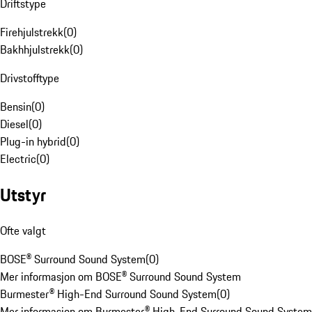
Driftstype
Firehjulstrekk
(
0
)
Bakhhjulstrekk
(
0
)
Drivstofftype
Bensin
(
0
)
Diesel
(
0
)
Plug-in hybrid
(
0
)
Electric
(
0
)
Utstyr
Ofte valgt
BOSE® Surround Sound System
(
0
)
Mer informasjon om BOSE® Surround Sound System
Burmester® High-End Surround Sound System
(
0
)
Mer informasjon om Burmester® High-End Surround Sound System