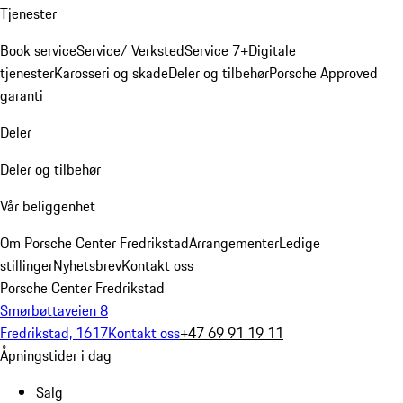
Tjenester
Book service
Service/ Verksted
Service 7+
Digitale
tjenester
Karosseri og skade
Deler og tilbehør
Porsche Approved
garanti
Deler
Deler og tilbehør
Vår beliggenhet
Om Porsche Center Fredrikstad
Arrangementer
Ledige
stillinger
Nyhetsbrev
Kontakt oss
Porsche Center Fredrikstad
Smørbøttaveien 8
Fredrikstad, 1617
Kontakt oss
+47 69 91 19 11
Åpningstider i dag
Salg