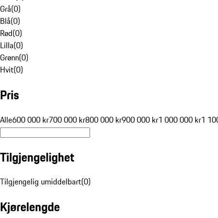
Grå
(
0
)
Blå
(
0
)
Rød
(
0
)
Lilla
(
0
)
Grønn
(
0
)
Hvit
(
0
)
Pris
Alle
600 000 kr
700 000 kr
800 000 kr
900 000 kr
1 000 000 kr
1 10
Tilgjengelighet
Tilgjengelig umiddelbart
(
0
)
Kjørelengde