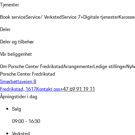
Tjenester
Book service
Service/ Verksted
Service 7+
Digitale tjenester
Karosse
Deler
Deler og tilbehør
Vår beliggenhet
Om Porsche Center Fredrikstad
Arrangementer
Ledige stillinger
Nyh
Porsche Center Fredrikstad
Smørbøttaveien 8
Fredrikstad, 1617
Kontakt oss
+47 69 91 19 11
Åpningstider i dag
Salg
09:00 - 16:30
Verksted