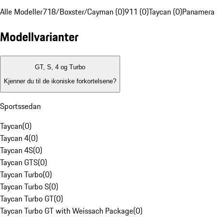
Alle Modeller
718/Boxster/Cayman (0)
911 (0)
Taycan (0)
Panamera 
Modellvarianter
GT, S, 4 og Turbo
Kjenner du til de ikoniske forkortelsene?
Sportssedan
Taycan
(
0
)
Taycan 4
(
0
)
Taycan 4S
(
0
)
Taycan GTS
(
0
)
Taycan Turbo
(
0
)
Taycan Turbo S
(
0
)
Taycan Turbo GT
(
0
)
Taycan Turbo GT with Weissach Package
(
0
)