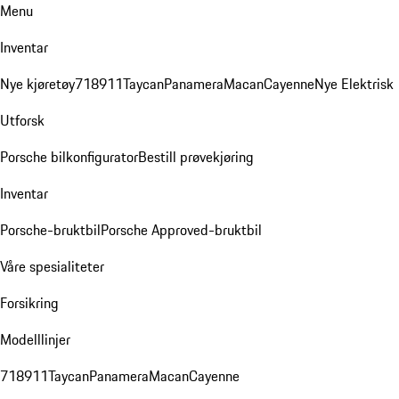
Menu
Inventar
Nye kjøretøy
718
911
Taycan
Panamera
Macan
Cayenne
Nye Elektrisk
Utforsk
Porsche bilkonfigurator
Bestill prøvekjøring
Inventar
Porsche-bruktbil
Porsche Approved-bruktbil
Våre spesialiteter
Forsikring
Modelllinjer
718
911
Taycan
Panamera
Macan
Cayenne