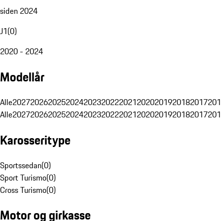
siden 2024
J1
(
0
)
2020 - 2024
Modellår
Alle
2027
2026
2025
2024
2023
2022
2021
2020
2019
2018
2017
201
Alle
2027
2026
2025
2024
2023
2022
2021
2020
2019
2018
2017
201
Karosseritype
Sportssedan
(
0
)
Sport Turismo
(
0
)
Cross Turismo
(
0
)
Motor og girkasse