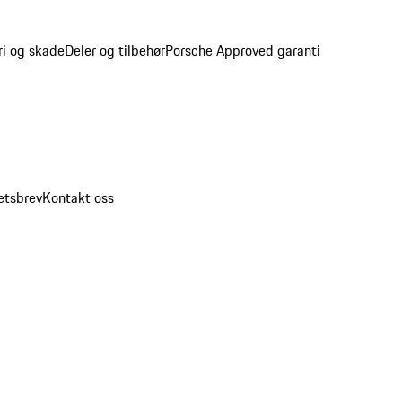
ri og skade
Deler og tilbehør
Porsche Approved garanti
etsbrev
Kontakt oss