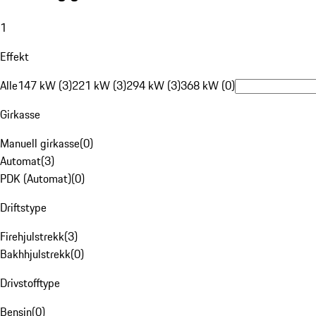
1
Effekt
Alle
147 kW (3)
221 kW (3)
294 kW (3)
368 kW (0)
Girkasse
Manuell girkasse
(
0
)
Automat
(
3
)
PDK (Automat)
(
0
)
Driftstype
Firehjulstrekk
(
3
)
Bakhhjulstrekk
(
0
)
Drivstofftype
Bensin
(
0
)