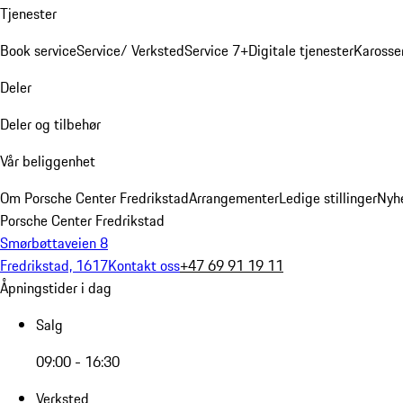
Tjenester
Book service
Service/ Verksted
Service 7+
Digitale tjenester
Karosse
Deler
Deler og tilbehør
Vår beliggenhet
Om Porsche Center Fredrikstad
Arrangementer
Ledige stillinger
Nyh
Porsche Center Fredrikstad
Smørbøttaveien 8
Fredrikstad, 1617
Kontakt oss
+47 69 91 19 11
Åpningstider i dag
Salg
09:00 - 16:30
Verksted