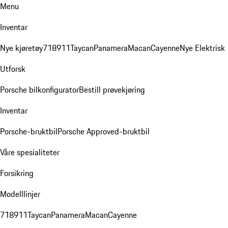
Menu
Inventar
Nye kjøretøy
718
911
Taycan
Panamera
Macan
Cayenne
Nye Elektrisk
Utforsk
Porsche bilkonfigurator
Bestill prøvekjøring
Inventar
Porsche-bruktbil
Porsche Approved-bruktbil
Våre spesialiteter
Forsikring
Modelllinjer
718
911
Taycan
Panamera
Macan
Cayenne