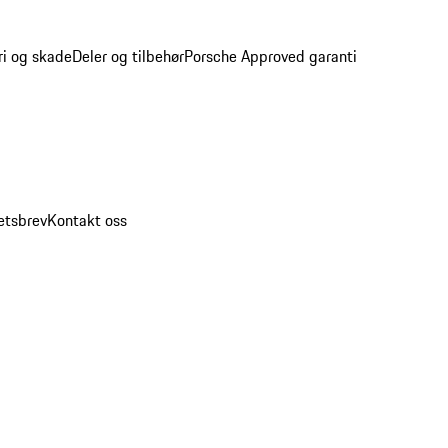
ri og skade
Deler og tilbehør
Porsche Approved garanti
etsbrev
Kontakt oss