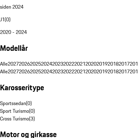
siden 2024
J1
(
0
)
2020 - 2024
Modellår
Alle
2027
2026
2025
2024
2023
2022
2021
2020
2019
2018
2017
201
Alle
2027
2026
2025
2024
2023
2022
2021
2020
2019
2018
2017
201
Karosseritype
Sportssedan
(
0
)
Sport Turismo
(
0
)
Cross Turismo
(
3
)
Motor og girkasse