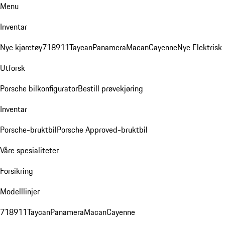
Menu
Inventar
Nye kjøretøy
718
911
Taycan
Panamera
Macan
Cayenne
Nye Elektrisk
Utforsk
Porsche bilkonfigurator
Bestill prøvekjøring
Inventar
Porsche-bruktbil
Porsche Approved-bruktbil
Våre spesialiteter
Forsikring
Modelllinjer
718
911
Taycan
Panamera
Macan
Cayenne