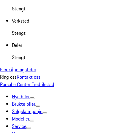
Stengt
Verksted
Stengt
Deler
Stengt
Flere åpningstider
Ring oss
Kontakt oss
Porsche Center Fredrikstad
Nye biler
Brukte biler
Salgskampanje
Modeller
Service