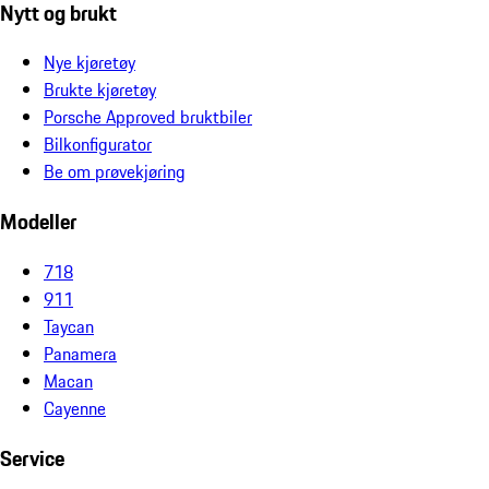
Nytt og brukt
Nye kjøretøy
Brukte kjøretøy
Porsche Approved bruktbiler
Bilkonfigurator
Be om prøvekjøring
Modeller
718
911
Taycan
Panamera
Macan
Cayenne
Service