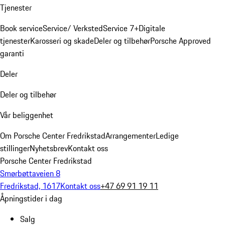
Tjenester
Book service
Service/ Verksted
Service 7+
Digitale
tjenester
Karosseri og skade
Deler og tilbehør
Porsche Approved
garanti
Deler
Deler og tilbehør
Vår beliggenhet
Om Porsche Center Fredrikstad
Arrangementer
Ledige
stillinger
Nyhetsbrev
Kontakt oss
Porsche Center Fredrikstad
Smørbøttaveien 8
Fredrikstad, 1617
Kontakt oss
+47 69 91 19 11
Åpningstider i dag
Salg