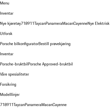
Menu
Inventar
Nye kjøretøy
718
911
Taycan
Panamera
Macan
Cayenne
Nye Elektrisk
Utforsk
Porsche bilkonfigurator
Bestill prøvekjøring
Inventar
Porsche-bruktbil
Porsche Approved-bruktbil
Våre spesialiteter
Forsikring
Modelllinjer
718
911
Taycan
Panamera
Macan
Cayenne