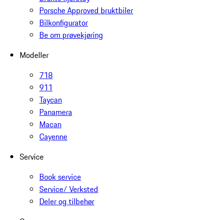
Porsche Approved bruktbiler
Bilkonfigurator
Be om prøvekjøring
Modeller
718
911
Taycan
Panamera
Macan
Cayenne
Service
Book service
Service/ Verksted
Deler og tilbehør