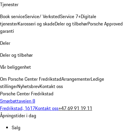
Tjenester
Book service
Service/ Verksted
Service 7+
Digitale
tjenester
Karosseri og skade
Deler og tilbehør
Porsche Approved
garanti
Deler
Deler og tilbehør
Vår beliggenhet
Om Porsche Center Fredrikstad
Arrangementer
Ledige
stillinger
Nyhetsbrev
Kontakt oss
Porsche Center Fredrikstad
Smørbøttaveien 8
Fredrikstad, 1617
Kontakt oss
+47 69 91 19 11
Åpningstider i dag
Salg