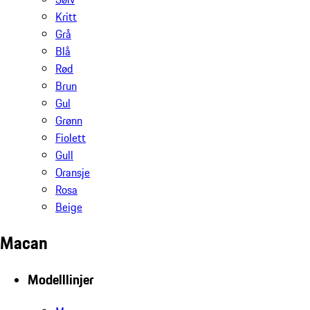
Kritt
Grå
Blå
Rød
Brun
Gul
Grønn
Fiolett
Gull
Oransje
Rosa
Beige
Macan
Modelllinjer