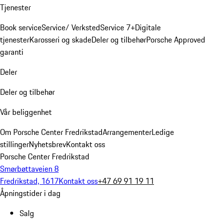
Tjenester
Book service
Service/ Verksted
Service 7+
Digitale
tjenester
Karosseri og skade
Deler og tilbehør
Porsche Approved
garanti
Deler
Deler og tilbehør
Vår beliggenhet
Om Porsche Center Fredrikstad
Arrangementer
Ledige
stillinger
Nyhetsbrev
Kontakt oss
Porsche Center Fredrikstad
Smørbøttaveien 8
Fredrikstad, 1617
Kontakt oss
+47 69 91 19 11
Åpningstider i dag
Salg