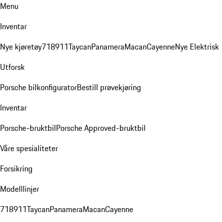
Menu
Inventar
Nye kjøretøy
718
911
Taycan
Panamera
Macan
Cayenne
Nye Elektrisk
Utforsk
Porsche bilkonfigurator
Bestill prøvekjøring
Inventar
Porsche-bruktbil
Porsche Approved-bruktbil
Våre spesialiteter
Forsikring
Modelllinjer
718
911
Taycan
Panamera
Macan
Cayenne