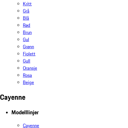
Kritt
Grå
Blå
Rød
Brun
Gul
Grønn
Fiolett
Gull
Oransje
Rosa
Beige
Cayenne
Modelllinjer
Cayenne