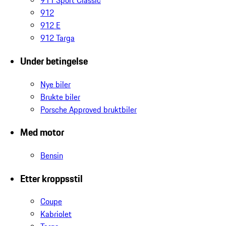
911 Sport Classic
912
912 E
912 Targa
Under betingelse
Nye biler
Brukte biler
Porsche Approved bruktbiler
Med motor
Bensin
Etter kroppsstil
Coupe
Kabriolet