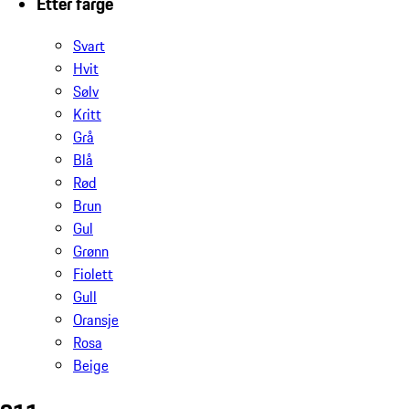
Etter farge
Svart
Hvit
Sølv
Kritt
Grå
Blå
Rød
Brun
Gul
Grønn
Fiolett
Gull
Oransje
Rosa
Beige