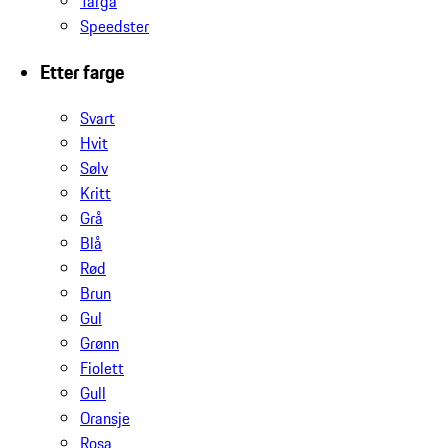
Targa
Speedster
Etter farge
Svart
Hvit
Sølv
Kritt
Grå
Blå
Rød
Brun
Gul
Grønn
Fiolett
Gull
Oransje
Rosa