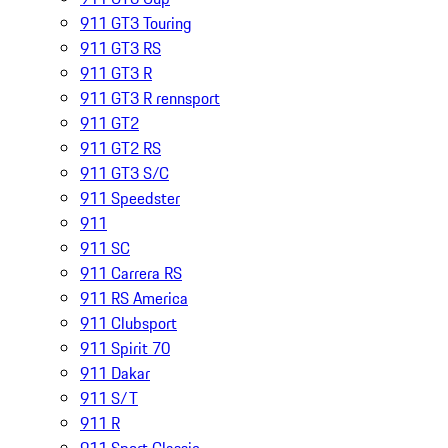
911 GT3 Touring
911 GT3 RS
911 GT3 R
911 GT3 R rennsport
911 GT2
911 GT2 RS
911 GT3 S/C
911 Speedster
911
911 SC
911 Carrera RS
911 RS America
911 Clubsport
911 Spirit 70
911 Dakar
911 S/T
911 R