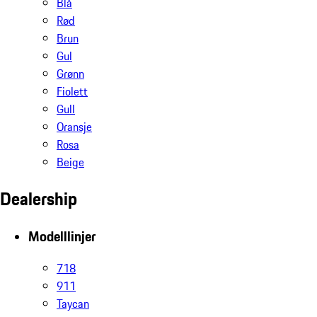
Blå
Rød
Brun
Gul
Grønn
Fiolett
Gull
Oransje
Rosa
Beige
Dealership
Modelllinjer
718
911
Taycan