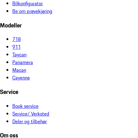
Bilkonfigurator
Be om prøvekjøring
Modeller
718
911
Taycan
Panamera
Macan
Cayenne
Service
Book service
Service/ Verksted
Deler og tilbehør
Om oss