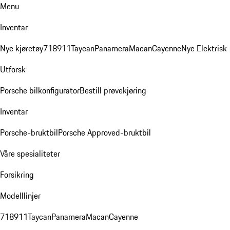
Menu
Inventar
Nye kjøretøy
718
911
Taycan
Panamera
Macan
Cayenne
Nye Elektrisk
Utforsk
Porsche bilkonfigurator
Bestill prøvekjøring
Inventar
Porsche-bruktbil
Porsche Approved-bruktbil
Våre spesialiteter
Forsikring
Modelllinjer
718
911
Taycan
Panamera
Macan
Cayenne