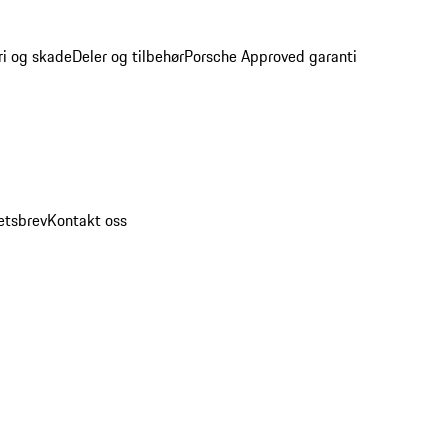
ri og skade
Deler og tilbehør
Porsche Approved garanti
etsbrev
Kontakt oss