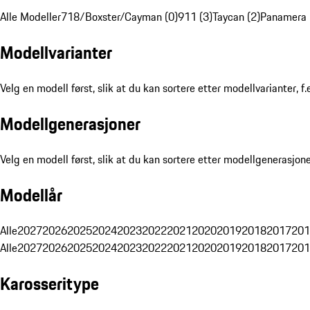
Alle Modeller
718/Boxster/Cayman (0)
911 (3)
Taycan (2)
Panamera 
Modellvarianter
Velg en modell først, slik at du kan sortere etter modellvarianter, f.
Modellgenerasjoner
Velg en modell først, slik at du kan sortere etter modellgenerasjoner
Modellår
Alle
2027
2026
2025
2024
2023
2022
2021
2020
2019
2018
2017
201
Alle
2027
2026
2025
2024
2023
2022
2021
2020
2019
2018
2017
201
Karosseritype