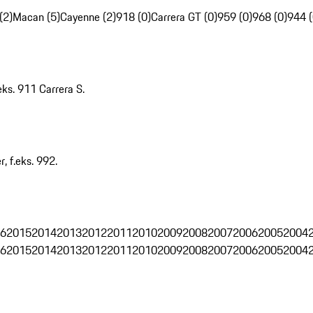
(2)
Macan (5)
Cayenne (2)
918 (0)
Carrera GT (0)
959 (0)
968 (0)
944 (
eks. 911 Carrera S.
, f.eks. 992.
6
2015
2014
2013
2012
2011
2010
2009
2008
2007
2006
2005
2004
6
2015
2014
2013
2012
2011
2010
2009
2008
2007
2006
2005
2004