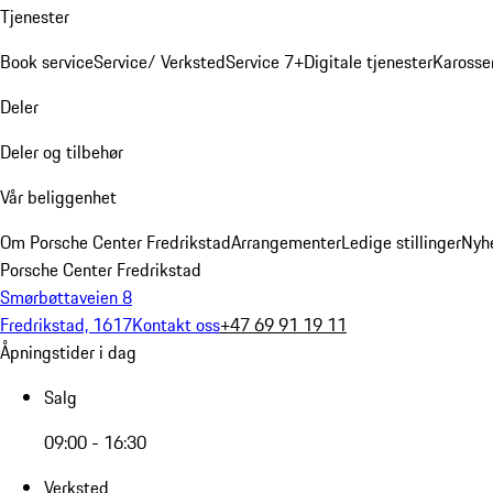
Tjenester
Book service
Service/ Verksted
Service 7+
Digitale tjenester
Karosse
Deler
Deler og tilbehør
Vår beliggenhet
Om Porsche Center Fredrikstad
Arrangementer
Ledige stillinger
Nyh
Porsche Center Fredrikstad
Smørbøttaveien 8
Fredrikstad, 1617
Kontakt oss
+47 69 91 19 11
Åpningstider i dag
Salg
09:00 - 16:30
Verksted