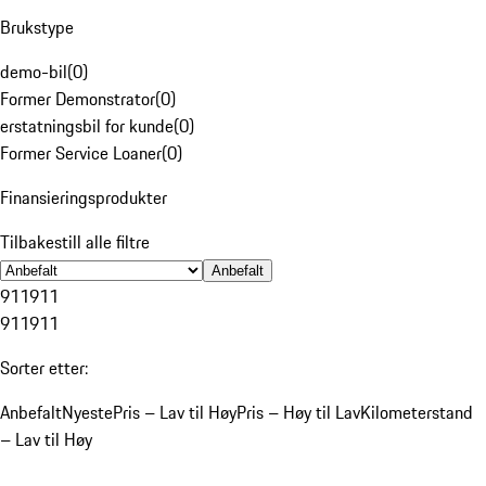
Brukstype
demo-bil
(
0
)
Former Demonstrator
(
0
)
erstatningsbil for kunde
(
0
)
Former Service Loaner
(
0
)
Finansieringsprodukter
Tilbakestill alle filtre
Anbefalt
911
911
911
911
Sorter etter:
Anbefalt
Nyeste
Pris – Lav til Høy
Pris – Høy til Lav
Kilometerstand
– Lav til Høy