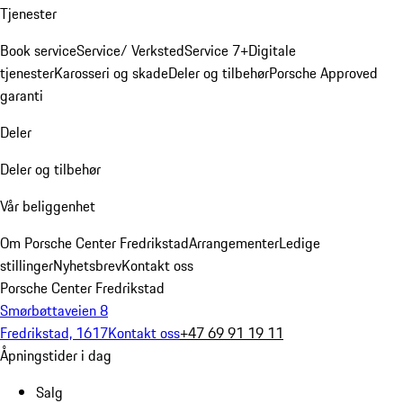
Tjenester
Book service
Service/ Verksted
Service 7+
Digitale
tjenester
Karosseri og skade
Deler og tilbehør
Porsche Approved
garanti
Deler
Deler og tilbehør
Vår beliggenhet
Om Porsche Center Fredrikstad
Arrangementer
Ledige
stillinger
Nyhetsbrev
Kontakt oss
Porsche Center Fredrikstad
Smørbøttaveien 8
Fredrikstad, 1617
Kontakt oss
+47 69 91 19 11
Åpningstider i dag
Salg