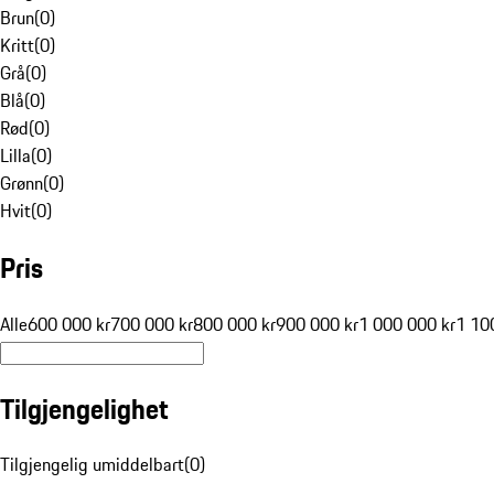
Brun
(
0
)
Kritt
(
0
)
Grå
(
0
)
Blå
(
0
)
Rød
(
0
)
Lilla
(
0
)
Grønn
(
0
)
Hvit
(
0
)
Pris
Alle
600 000 kr
700 000 kr
800 000 kr
900 000 kr
1 000 000 kr
1 10
Tilgjengelighet
Tilgjengelig umiddelbart
(
0
)