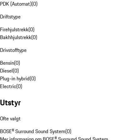
PDK (Automat)
(
0
)
Driftstype
Firehjulstrekk
(
0
)
Bakhhjulstrekk
(
0
)
Drivstofftype
Bensin
(
0
)
Diesel
(
0
)
Plug-in hybrid
(
0
)
Electric
(
0
)
Utstyr
Ofte valgt
BOSE® Surround Sound System
(
0
)
Mer informasjon om BOSE® Surround Sound System