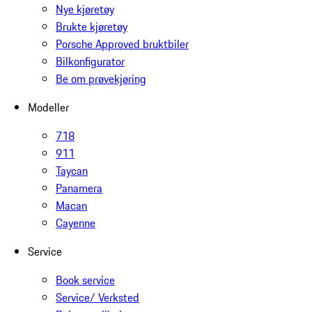
Nye kjøretøy
Brukte kjøretøy
Porsche Approved bruktbiler
Bilkonfigurator
Be om prøvekjøring
Modeller
718
911
Taycan
Panamera
Macan
Cayenne
Service
Book service
Service/ Verksted