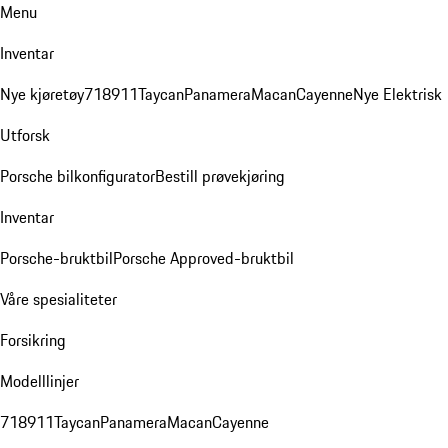
Menu
Inventar
Nye kjøretøy
718
911
Taycan
Panamera
Macan
Cayenne
Nye Elektrisk
Utforsk
Porsche bilkonfigurator
Bestill prøvekjøring
Inventar
Porsche-bruktbil
Porsche Approved-bruktbil
Våre spesialiteter
Forsikring
Modelllinjer
718
911
Taycan
Panamera
Macan
Cayenne