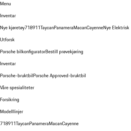
Menu
Inventar
Nye kjøretøy
718
911
Taycan
Panamera
Macan
Cayenne
Nye Elektrisk
Utforsk
Porsche bilkonfigurator
Bestill prøvekjøring
Inventar
Porsche-bruktbil
Porsche Approved-bruktbil
Våre spesialiteter
Forsikring
Modelllinjer
718
911
Taycan
Panamera
Macan
Cayenne