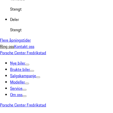
Stengt
Deler
Stengt
Flere åpningstider
Ring oss
Kontakt oss
Porsche Center Fredrikstad
Nye biler
Brukte biler
Salgskampanje
Modeller
Service
Om oss
Porsche Center Fredrikstad