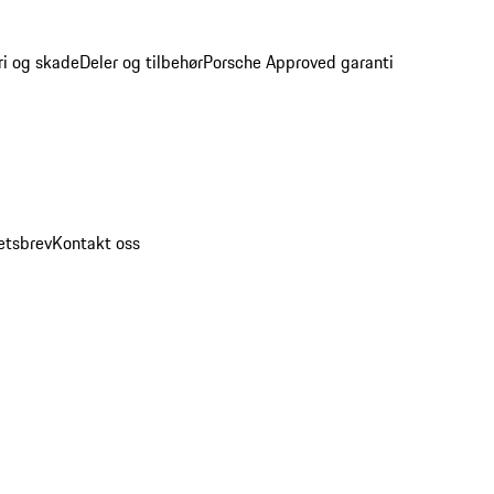
ri og skade
Deler og tilbehør
Porsche Approved garanti
etsbrev
Kontakt oss