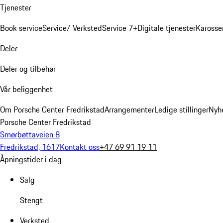
Tjenester
Book service
Service/ Verksted
Service 7+
Digitale tjenester
Karosse
Deler
Deler og tilbehør
Vår beliggenhet
Om Porsche Center Fredrikstad
Arrangementer
Ledige stillinger
Nyh
Porsche Center Fredrikstad
Smørbøttaveien 8
Fredrikstad, 1617
Kontakt oss
+47 69 91 19 11
Åpningstider i dag
Salg
Stengt
Verksted