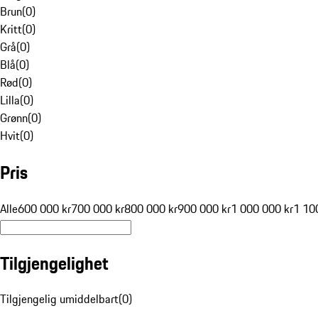
Brun
(
0
)
Kritt
(
0
)
Grå
(
0
)
Blå
(
0
)
Rød
(
0
)
Lilla
(
0
)
Grønn
(
0
)
Hvit
(
0
)
Pris
Alle
600 000 kr
700 000 kr
800 000 kr
900 000 kr
1 000 000 kr
1 10
Tilgjengelighet
Tilgjengelig umiddelbart
(
0
)