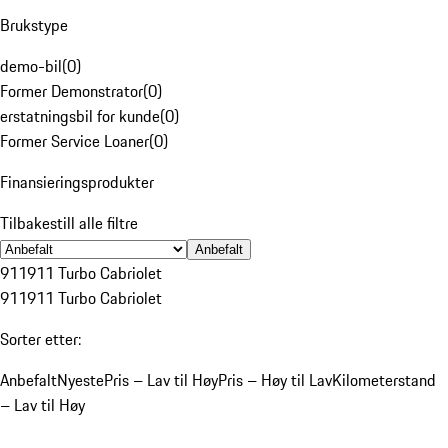
Brukstype
demo-bil
(
0
)
Former Demonstrator
(
0
)
erstatningsbil for kunde
(
0
)
Former Service Loaner
(
0
)
Finansieringsprodukter
Tilbakestill alle filtre
Anbefalt
911
911 Turbo Cabriolet
911
911 Turbo Cabriolet
Sorter etter:
Anbefalt
Nyeste
Pris – Lav til Høy
Pris – Høy til Lav
Kilometerstand
– Lav til Høy