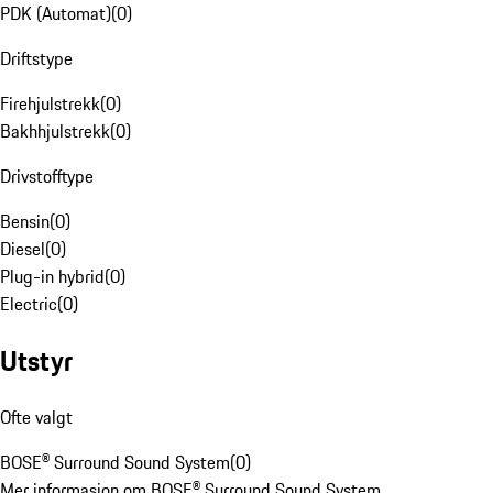
PDK (Automat)
(
0
)
Driftstype
Firehjulstrekk
(
0
)
Bakhhjulstrekk
(
0
)
Drivstofftype
Bensin
(
0
)
Diesel
(
0
)
Plug-in hybrid
(
0
)
Electric
(
0
)
Utstyr
Ofte valgt
BOSE® Surround Sound System
(
0
)
Mer informasjon om BOSE® Surround Sound System