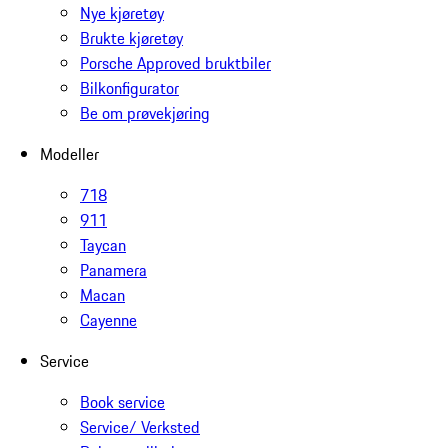
Nye kjøretøy
Brukte kjøretøy
Porsche Approved bruktbiler
Bilkonfigurator
Be om prøvekjøring
Modeller
718
911
Taycan
Panamera
Macan
Cayenne
Service
Book service
Service/ Verksted