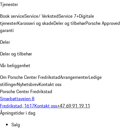
Tjenester
Book service
Service/ Verksted
Service 7+
Digitale
tjenester
Karosseri og skade
Deler og tilbehør
Porsche Approved
garanti
Deler
Deler og tilbehør
Vår beliggenhet
Om Porsche Center Fredrikstad
Arrangementer
Ledige
stillinger
Nyhetsbrev
Kontakt oss
Porsche Center Fredrikstad
Smørbøttaveien 8
Fredrikstad, 1617
Kontakt oss
+47 69 91 19 11
Åpningstider i dag
Salg