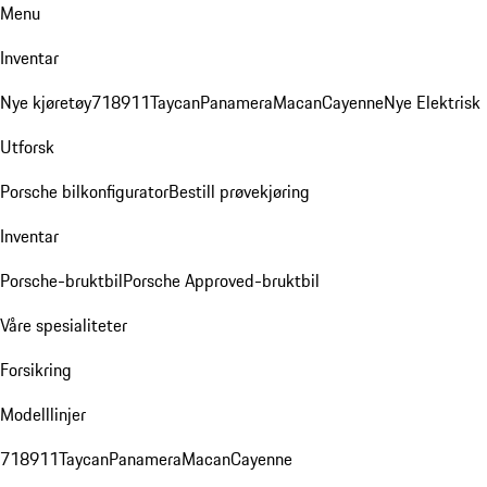
Menu
Inventar
Nye kjøretøy
718
911
Taycan
Panamera
Macan
Cayenne
Nye Elektrisk
Utforsk
Porsche bilkonfigurator
Bestill prøvekjøring
Inventar
Porsche-bruktbil
Porsche Approved-bruktbil
Våre spesialiteter
Forsikring
Modelllinjer
718
911
Taycan
Panamera
Macan
Cayenne