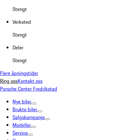
Stengt
Verksted
Stengt
Deler
Stengt
Flere åpningstider
Ring oss
Kontakt oss
Porsche Center Fredrikstad
Nye biler
Brukte biler
Salgskampanje
Modeller
Service