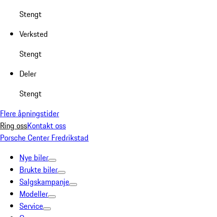
Stengt
Verksted
Stengt
Deler
Stengt
Flere åpningstider
Ring oss
Kontakt oss
Porsche Center Fredrikstad
Nye biler
Brukte biler
Salgskampanje
Modeller
Service