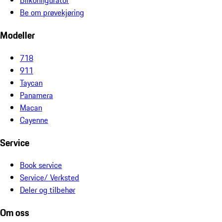
Bilkonfigurator
Be om prøvekjøring
Modeller
718
911
Taycan
Panamera
Macan
Cayenne
Service
Book service
Service/ Verksted
Deler og tilbehør
Om oss