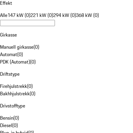
Effekt
Alle
147 kW (0)
221 kW (0)
294 kW (0)
368 kW (0)
Girkasse
Manuell girkasse
(
0
)
Automat
(
0
)
PDK (Automat)
(
0
)
Driftstype
Firehjulstrekk
(
0
)
Bakhhjulstrekk
(
0
)
Drivstofftype
Bensin
(
0
)
Diesel
(
0
)
Plug-in hybrid
(
0
)