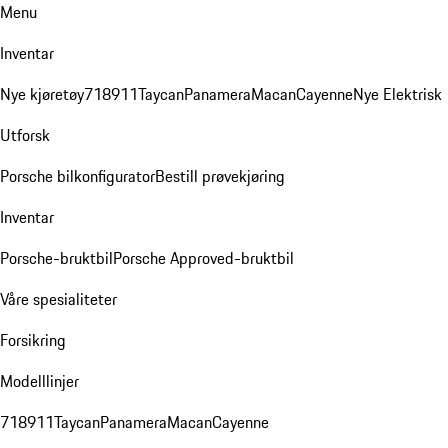
Menu
Inventar
Nye kjøretøy
718
911
Taycan
Panamera
Macan
Cayenne
Nye Elektrisk
Utforsk
Porsche bilkonfigurator
Bestill prøvekjøring
Inventar
Porsche-bruktbil
Porsche Approved-bruktbil
Våre spesialiteter
Forsikring
Modelllinjer
718
911
Taycan
Panamera
Macan
Cayenne