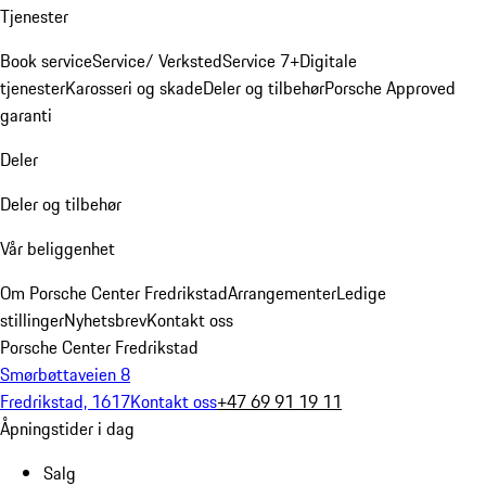
Tjenester
Book service
Service/ Verksted
Service 7+
Digitale
tjenester
Karosseri og skade
Deler og tilbehør
Porsche Approved
garanti
Deler
Deler og tilbehør
Vår beliggenhet
Om Porsche Center Fredrikstad
Arrangementer
Ledige
stillinger
Nyhetsbrev
Kontakt oss
Porsche Center Fredrikstad
Smørbøttaveien 8
Fredrikstad, 1617
Kontakt oss
+47 69 91 19 11
Åpningstider i dag
Salg