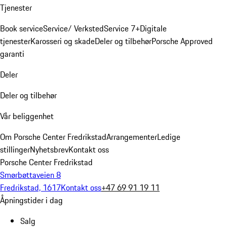
Tjenester
Book service
Service/ Verksted
Service 7+
Digitale
tjenester
Karosseri og skade
Deler og tilbehør
Porsche Approved
garanti
Deler
Deler og tilbehør
Vår beliggenhet
Om Porsche Center Fredrikstad
Arrangementer
Ledige
stillinger
Nyhetsbrev
Kontakt oss
Porsche Center Fredrikstad
Smørbøttaveien 8
Fredrikstad, 1617
Kontakt oss
+47 69 91 19 11
Åpningstider i dag
Salg