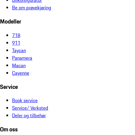
Bilkonfigurator
Be om prøvekjøring
Modeller
718
911
Taycan
Panamera
Macan
Cayenne
Service
Book service
Service/ Verksted
Deler og tilbehør
Om oss