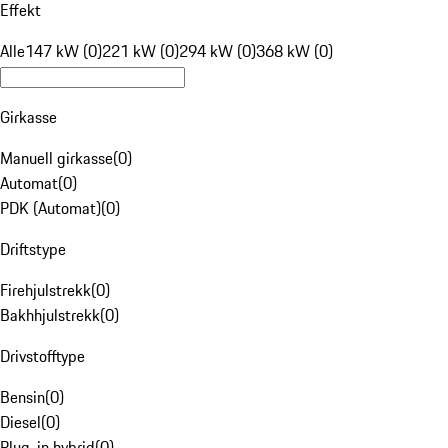
Effekt
Alle
147 kW (0)
221 kW (0)
294 kW (0)
368 kW (0)
Girkasse
Manuell girkasse
(
0
)
Automat
(
0
)
PDK (Automat)
(
0
)
Driftstype
Firehjulstrekk
(
0
)
Bakhhjulstrekk
(
0
)
Drivstofftype
Bensin
(
0
)
Diesel
(
0
)
Plug-in hybrid
(
0
)