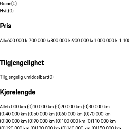
Grønn
(
0
)
Hvit
(
0
)
Pris
Alle
600 000 kr
700 000 kr
800 000 kr
900 000 kr
1 000 000 kr
1 10
Tilgjengelighet
Tilgjengelig umiddelbart
(
0
)
Kjørelengde
Alle
5 000 km (0)
10 000 km (0)
20 000 km (0)
30 000 km
(0)
40 000 km (0)
50 000 km (0)
60 000 km (0)
70 000 km
(0)
80 000 km (0)
90 000 km (0)
100 000 km (0)
110 000 km
(0)
120 000 km (0)
130 000 km (0)
140 000 km (0)
150 000 km