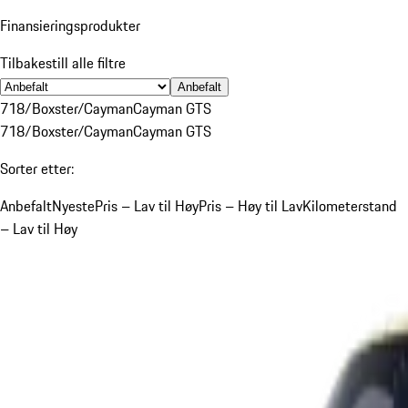
Finansieringsprodukter
Tilbakestill alle filtre
Anbefalt
718/Boxster/Cayman
Cayman GTS
718/Boxster/Cayman
Cayman GTS
Sorter etter:
Anbefalt
Nyeste
Pris – Lav til Høy
Pris – Høy til Lav
Kilometerstand
– Lav til Høy