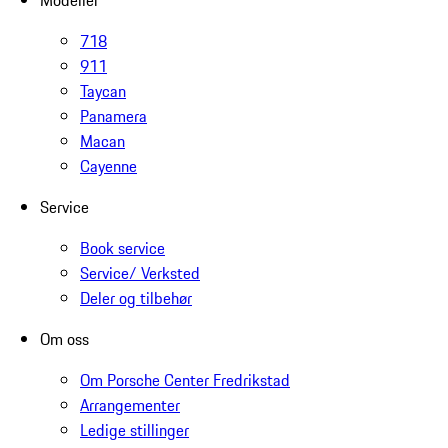
718
911
Taycan
Panamera
Macan
Cayenne
Service
Book service
Service/ Verksted
Deler og tilbehør
Om oss
Om Porsche Center Fredrikstad
Arrangementer
Ledige stillinger