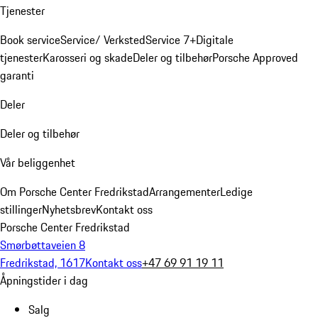
Tjenester
Book service
Service/ Verksted
Service 7+
Digitale
tjenester
Karosseri og skade
Deler og tilbehør
Porsche Approved
garanti
Deler
Deler og tilbehør
Vår beliggenhet
Om Porsche Center Fredrikstad
Arrangementer
Ledige
stillinger
Nyhetsbrev
Kontakt oss
Porsche Center Fredrikstad
Smørbøttaveien 8
Fredrikstad, 1617
Kontakt oss
+47 69 91 19 11
Åpningstider i dag
Salg