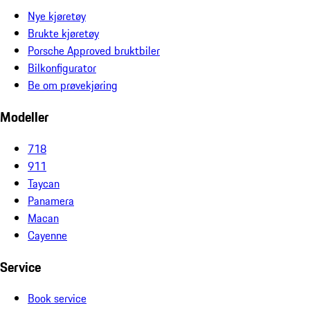
Nye kjøretøy
Brukte kjøretøy
Porsche Approved bruktbiler
Bilkonfigurator
Be om prøvekjøring
Modeller
718
911
Taycan
Panamera
Macan
Cayenne
Service
Book service