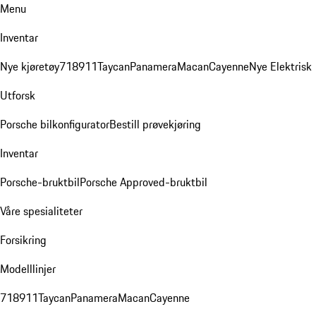
Menu
Inventar
Nye kjøretøy
718
911
Taycan
Panamera
Macan
Cayenne
Nye Elektrisk
Utforsk
Porsche bilkonfigurator
Bestill prøvekjøring
Inventar
Porsche-bruktbil
Porsche Approved-bruktbil
Våre spesialiteter
Forsikring
Modelllinjer
718
911
Taycan
Panamera
Macan
Cayenne