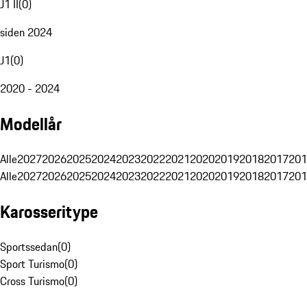
J1 II
(
0
)
siden 2024
J1
(
0
)
2020 - 2024
Modellår
Alle
2027
2026
2025
2024
2023
2022
2021
2020
2019
2018
2017
201
Alle
2027
2026
2025
2024
2023
2022
2021
2020
2019
2018
2017
201
Karosseritype
Sportssedan
(
0
)
Sport Turismo
(
0
)
Cross Turismo
(
0
)