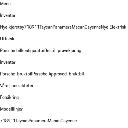
Menu
Inventar
Nye kjøretøy
718
911
Taycan
Panamera
Macan
Cayenne
Nye Elektrisk
Utforsk
Porsche bilkonfigurator
Bestill prøvekjøring
Inventar
Porsche-bruktbil
Porsche Approved-bruktbil
Våre spesialiteter
Forsikring
Modelllinjer
718
911
Taycan
Panamera
Macan
Cayenne