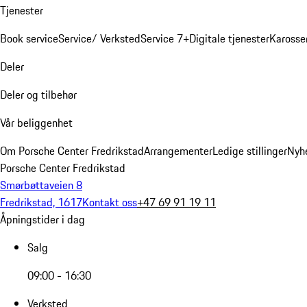
Tjenester
Book service
Service/ Verksted
Service 7+
Digitale tjenester
Karosse
Deler
Deler og tilbehør
Vår beliggenhet
Om Porsche Center Fredrikstad
Arrangementer
Ledige stillinger
Nyh
Porsche Center Fredrikstad
Smørbøttaveien 8
Fredrikstad, 1617
Kontakt oss
+47 69 91 19 11
Åpningstider i dag
Salg
09:00 - 16:30
Verksted