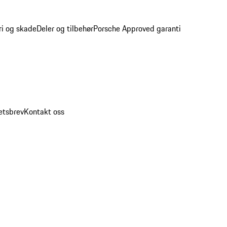
ri og skade
Deler og tilbehør
Porsche Approved garanti
etsbrev
Kontakt oss