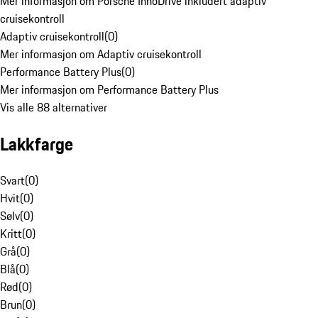
Mer informasjon om Porsche InnoDrive inkludert adaptiv
cruisekontroll
Adaptiv cruisekontroll
(
0
)
Mer informasjon om Adaptiv cruisekontroll
Performance Battery Plus
(
0
)
Mer informasjon om Performance Battery Plus
Vis alle 88 alternativer
Lakkfarge
Svart
(
0
)
Hvit
(
0
)
Sølv
(
0
)
Kritt
(
0
)
Grå
(
0
)
Blå
(
0
)
Rød
(
0
)
Brun
(
0
)