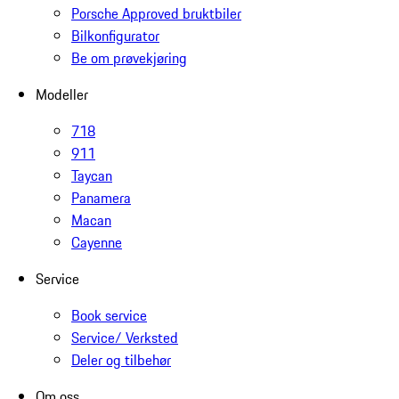
Porsche Approved bruktbiler
Bilkonfigurator
Be om prøvekjøring
Modeller
718
911
Taycan
Panamera
Macan
Cayenne
Service
Book service
Service/ Verksted
Deler og tilbehør
Om oss