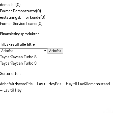
demo-bil
(
0
)
Former Demonstrator
(
0
)
erstatningsbil for kunde
(
0
)
Former Service Loaner
(
0
)
Finansieringsprodukter
Tilbakestill alle filtre
Anbefalt
Taycan
Taycan Turbo S
Taycan
Taycan Turbo S
Sorter etter:
Anbefalt
Nyeste
Pris – Lav til Høy
Pris – Høy til Lav
Kilometerstand
– Lav til Høy