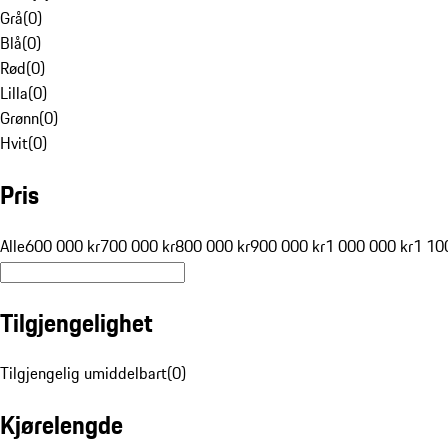
Grå
(
0
)
Blå
(
0
)
Rød
(
0
)
Lilla
(
0
)
Grønn
(
0
)
Hvit
(
0
)
Pris
Alle
600 000 kr
700 000 kr
800 000 kr
900 000 kr
1 000 000 kr
1 10
Tilgjengelighet
Tilgjengelig umiddelbart
(
0
)
Kjørelengde