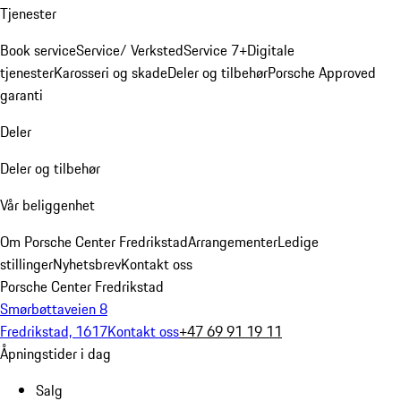
Tjenester
Book service
Service/ Verksted
Service 7+
Digitale
tjenester
Karosseri og skade
Deler og tilbehør
Porsche Approved
garanti
Deler
Deler og tilbehør
Vår beliggenhet
Om Porsche Center Fredrikstad
Arrangementer
Ledige
stillinger
Nyhetsbrev
Kontakt oss
Porsche Center Fredrikstad
Smørbøttaveien 8
Fredrikstad, 1617
Kontakt oss
+47 69 91 19 11
Åpningstider i dag
Salg