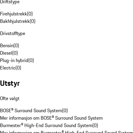
Driftstype
Firehjulstrekk
(
0
)
Bakhhjulstrekk
(
0
)
Drivstofftype
Bensin
(
0
)
Diesel
(
0
)
Plug-in hybrid
(
0
)
Electric
(
0
)
Utstyr
Ofte valgt
BOSE® Surround Sound System
(
0
)
Mer informasjon om BOSE® Surround Sound System
Burmester® High-End Surround Sound System
(
0
)
Mer informasjon om Burmester® High-End Surround Sound System