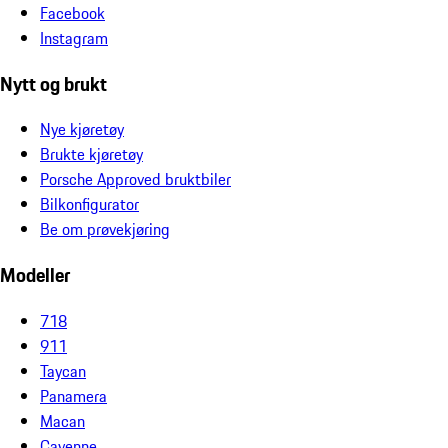
Facebook
Instagram
Nytt og brukt
Nye kjøretøy
Brukte kjøretøy
Porsche Approved bruktbiler
Bilkonfigurator
Be om prøvekjøring
Modeller
718
911
Taycan
Panamera
Macan
Cayenne