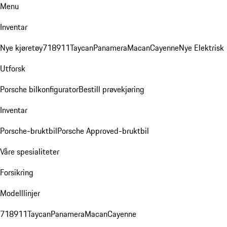
Menu
Inventar
Nye kjøretøy
718
911
Taycan
Panamera
Macan
Cayenne
Nye Elektrisk
Utforsk
Porsche bilkonfigurator
Bestill prøvekjøring
Inventar
Porsche-bruktbil
Porsche Approved-bruktbil
Våre spesialiteter
Forsikring
Modelllinjer
718
911
Taycan
Panamera
Macan
Cayenne